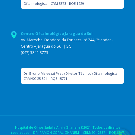
Oftalmologista - CRM 5573 - RQE 1229
Centro Oftalmológico Jaraguá do Sul
Av. Marechal Deodoro da Fonseca, nº 744, 2º andar -
Centro – Jaraguá do Sul | SC
(047) 3842-3773
Dr. Bruno Malvezzi Preti (Diretor Técnico) Oftalmologista –
CRM/SC 25.591 – RQE 15771
Hospital de Olhos Sadalla Amin Ghanem ©2021. Todos os direitos
reservados | DR. RAMON CORAL GHANEM | CRM/SC 12887 | RQE 6307