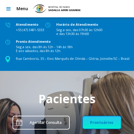
Menu
Atendimento
Horário de Atendimento
+55 (47) 3481-5333
Seg a sex, das 07h30 às 12h00
e das 13h30 às 19h00
Pronto Atendimento
Seg a sex, das 8h às 12h - 14h às 18h
E aos sábados, das 8h às 12h.
Rua Camboriú, 35 – Eixo Marquês de Olinda – Glória, Joinville/SC – Brasil
Pacientes
Agendar Consulta
Prontuários