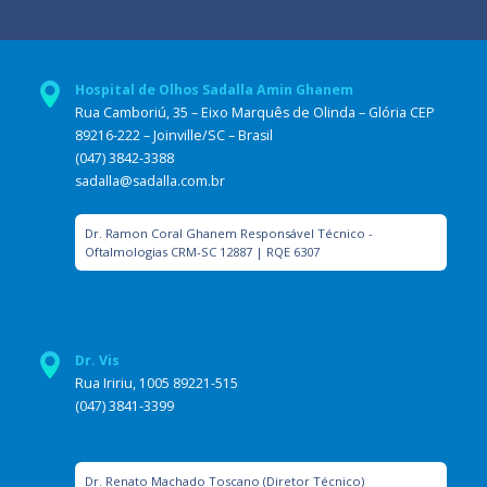
Hospital de Olhos Sadalla Amin Ghanem
Rua Camboriú, 35 – Eixo Marquês de Olinda – Glória CEP
89216-222 – Joinville/SC – Brasil
(047) 3842-3388
sadalla@sadalla.com.br
Dr. Ramon Coral Ghanem Responsável Técnico -
Oftalmologias CRM-SC 12887 | RQE 6307
Dr. Vis
Rua Iririu, 1005 89221-515
(047) 3841-3399
Dr. Renato Machado Toscano (Diretor Técnico)