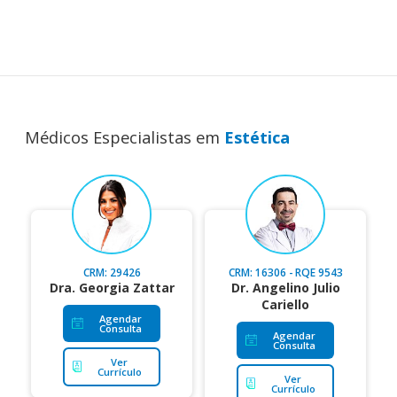
Médicos Especialistas em
Estética
CRM: 29426
CRM: 16306 - RQE 9543
Dra. Georgia Zattar
Dr. Angelino Julio
Cariello
Agendar
Consulta
Agendar
Consulta
Ver
Currículo
Ver
Currículo