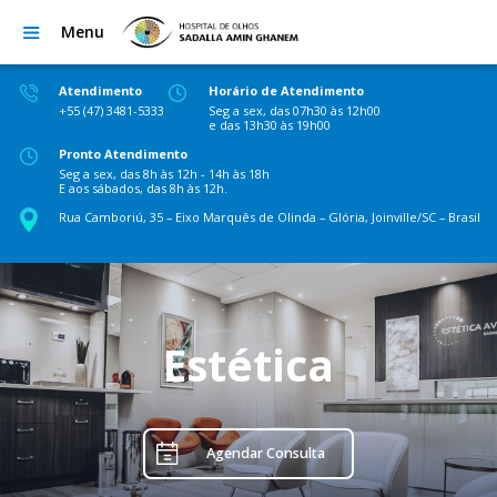
Menu
Atendimento
Horário de Atendimento
+55 (47) 3481-5333
Seg a sex, das 07h30 às 12h00
e das 13h30 às 19h00
Pronto Atendimento
Seg a sex, das 8h às 12h - 14h às 18h
E aos sábados, das 8h às 12h.
Rua Camboriú, 35 – Eixo Marquês de Olinda – Glória, Joinville/SC – Brasil
Estética
Agendar Consulta