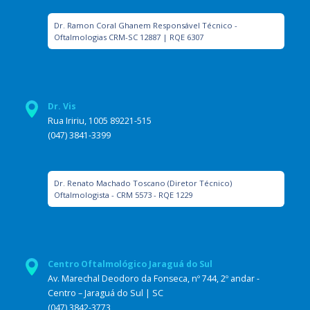
Dr. Ramon Coral Ghanem Responsável Técnico -
Oftalmologias CRM-SC 12887 | RQE 6307
Dr. Vis
Rua Iririu, 1005 89221-515
(047) 3841-3399
Dr. Renato Machado Toscano (Diretor Técnico)
Oftalmologista - CRM 5573 - RQE 1229
Centro Oftalmológico Jaraguá do Sul
Av. Marechal Deodoro da Fonseca, nº 744, 2º andar -
Centro – Jaraguá do Sul | SC
(047) 3842-3773