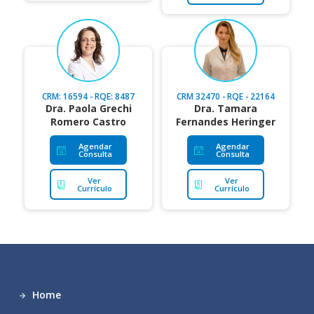
CRM: 16594 - RQE: 8487
CRM 32470 - RQE - 22164
Dra. Paola Grechi
Dra. Tamara
Romero Castro
Fernandes Heringer
Agendar
Agendar
Consulta
Consulta
Ver
Ver
Currículo
Currículo
Home