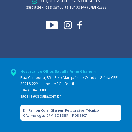
CLIQUE E AGENDE SUA CONSULTA
(seg a sex) das 08h00 às 18h00
(47) 3481-5333
Hospital de Olhos Sadalla Amin Ghanem
Rua Camboriú, 35 – Eixo Marquês de Olinda – Glória CEP
89216-222 – Joinville/SC – Brasil
(047) 3842-3388
sadalla@sadalla.com.br
Dr. Ramon Coral Ghanem Responsável Técnico -
Oftalmologias CRM-SC 12887 | RQE 6307