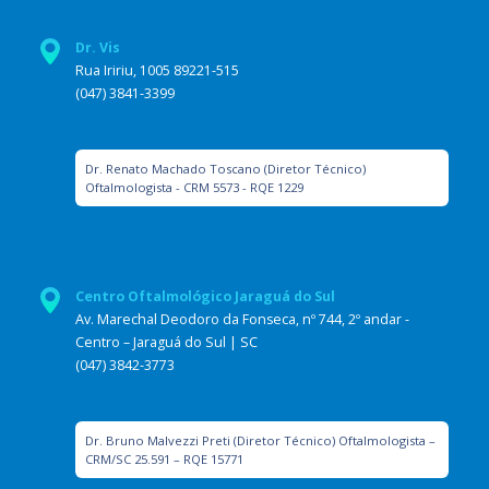
Dr. Vis
Rua Iririu, 1005 89221-515
(047) 3841-3399
Dr. Renato Machado Toscano (Diretor Técnico)
Oftalmologista - CRM 5573 - RQE 1229
Centro Oftalmológico Jaraguá do Sul
Av. Marechal Deodoro da Fonseca, nº 744, 2º andar -
Centro – Jaraguá do Sul | SC
(047) 3842-3773
Dr. Bruno Malvezzi Preti (Diretor Técnico) Oftalmologista –
CRM/SC 25.591 – RQE 15771