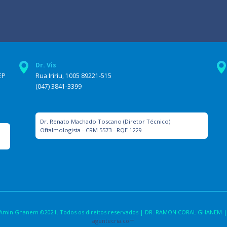
Dr. Vis
EP
Rua Iririu, 1005 89221-515
(047) 3841-3399
Dr. Renato Machado Toscano (Diretor Técnico)
Oftalmologista - CRM 5573 - RQE 1229
la Amin Ghanem ©2021. Todos os direitos reservados | DR. RAMON CORAL GHANEM |
agentecria.com