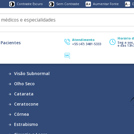
A+
A -
Contraste Escuro
Sem Contraste
Aumentar Fonte
D
Horário 
Atendimento
Pacientes
Seg a sex
+55 (47) 3481-5333
e das 13h
Visão Subnormal
Olho Seco
Catarata
Ceratocone
Córnea
Estrabismo