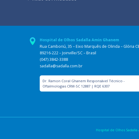
Hospital de Olhos Sadalla Amin Ghanem
Rua Camboriú, 35 – Eixo Marquês de Olinda – Glória C
89216-222 – Joinville/SC – Brasil
(047) 3842-3388
sadalla@sadalla.com.br
Dr. Ramon Coral Ghanem Responsável Técnico -
Oftalmologias CRM-SC 12887 | RQE 6307
Hospital de Olhos Sadal