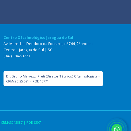
Centro Oftalmológico Jaraguá do Sul
Av. Marechal Deodoro da Fonseca, nº 744, 2º andar -
Centro – Jaraguá do Sul | SC
(047) 3842-3773
Dr. Bruno Malvezzi Preti (Diretor Técnico) Oftalmologista –
CRM/SC 25.591 – RQE 15771
 CRM/SC 12887 | RQE 6307