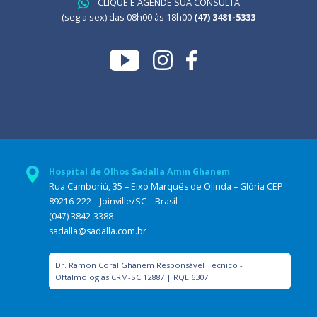
CLIQUE E AGENDE SUA CONSULTA
(seg a sex) das 08h00 às 18h00
(47) 3481-5333
Hospital de Olhos Sadalla Amin Ghanem
Rua Camboriú, 35 – Eixo Marquês de Olinda – Glória CEP
89216-222 – Joinville/SC – Brasil
(047) 3842-3388
sadalla@sadalla.com.br
Dr. Ramon Coral Ghanem Responsável Técnico -
Oftalmologias CRM-SC 12887 | RQE 6307