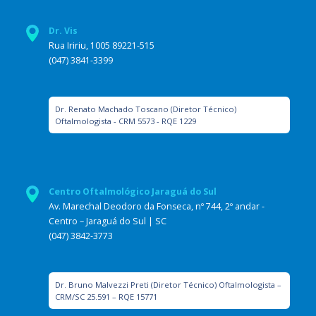
Dr. Vis
Rua Iririu, 1005 89221-515
(047) 3841-3399
Dr. Renato Machado Toscano (Diretor Técnico)
Oftalmologista - CRM 5573 - RQE 1229
Centro Oftalmológico Jaraguá do Sul
Av. Marechal Deodoro da Fonseca, nº 744, 2º andar -
Centro – Jaraguá do Sul | SC
(047) 3842-3773
Dr. Bruno Malvezzi Preti (Diretor Técnico) Oftalmologista –
CRM/SC 25.591 – RQE 15771