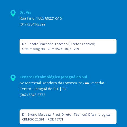
Dr. Vis
Rua Iririu, 1005 89221-515
(047) 3841-3399
Dr. Renato Machado Toscano (Diretor Técnico)
Oftalmologista - CRM 5573 - RQE 1229
Centro Oftalmológico Jaraguá do Sul
Av. Marechal Deodoro da Fonseca, nº 744, 2º andar -
Centro – Jaraguá do Sul | SC
(047) 3842-3773
Dr. Bruno Malvezzi Preti (Diretor Técnico) Oftalmologista –
CRM/SC 25.591 – RQE 15771