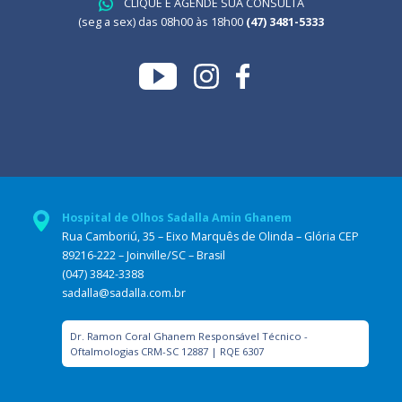
CLIQUE E AGENDE SUA CONSULTA
(seg a sex) das 08h00 às 18h00
(47) 3481-5333
Hospital de Olhos Sadalla Amin Ghanem
Rua Camboriú, 35 – Eixo Marquês de Olinda – Glória CEP
89216-222 – Joinville/SC – Brasil
(047) 3842-3388
sadalla@sadalla.com.br
Dr. Ramon Coral Ghanem Responsável Técnico -
Oftalmologias CRM-SC 12887 | RQE 6307