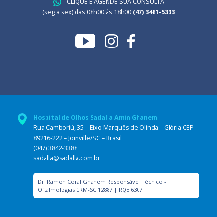
CLIQUE E AGENDE SUA CONSULTA
(seg a sex) das 08h00 às 18h00
(47) 3481-5333
Hospital de Olhos Sadalla Amin Ghanem
Rua Camboriú, 35 – Eixo Marquês de Olinda – Glória CEP
89216-222 – Joinville/SC – Brasil
(047) 3842-3388
sadalla@sadalla.com.br
Dr. Ramon Coral Ghanem Responsável Técnico -
Oftalmologias CRM-SC 12887 | RQE 6307