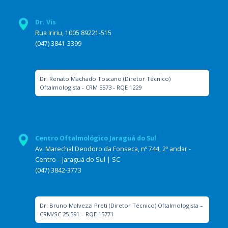
Dr. Vis
Rua Iririu, 1005 89221-515
(047) 3841-3399
Dr. Renato Machado Toscano (Diretor Técnico)
Oftalmologista - CRM 5573 - RQE 1229
Centro Oftalmológico Jaraguá do Sul
Av. Marechal Deodoro da Fonseca, nº 744, 2º andar -
Centro – Jaraguá do Sul | SC
(047) 3842-3773
Dr. Bruno Malvezzi Preti (Diretor Técnico) Oftalmologista –
CRM/SC 25.591 – RQE 15771