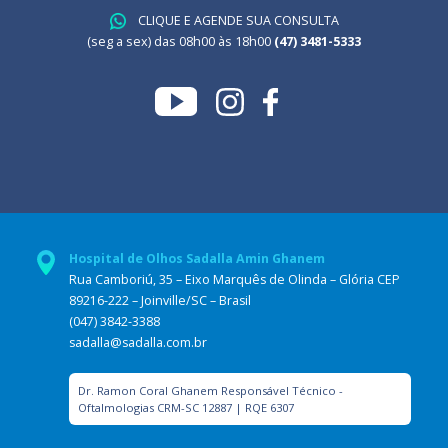
CLIQUE E AGENDE SUA CONSULTA
(seg a sex) das 08h00 às 18h00
(47) 3481-5333
Hospital de Olhos Sadalla Amin Ghanem
Rua Camboriú, 35 – Eixo Marquês de Olinda – Glória CEP
89216-222 – Joinville/SC – Brasil
(047) 3842-3388
sadalla@sadalla.com.br
Dr. Ramon Coral Ghanem Responsável Técnico -
Oftalmologias CRM-SC 12887 | RQE 6307