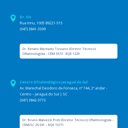
Dr. Vis
Rua Iririu, 1005 89221-515
(047) 3841-3399
Dr. Renato Machado Toscano (Diretor Técnico)
Oftalmologista - CRM 5573 - RQE 1229
Centro Oftalmológico Jaraguá do Sul
Av. Marechal Deodoro da Fonseca, nº 744, 2º andar -
Centro – Jaraguá do Sul | SC
(047) 3842-3773
Dr. Bruno Malvezzi Preti (Diretor Técnico) Oftalmologista –
CRM/SC 25.591 – RQE 15771