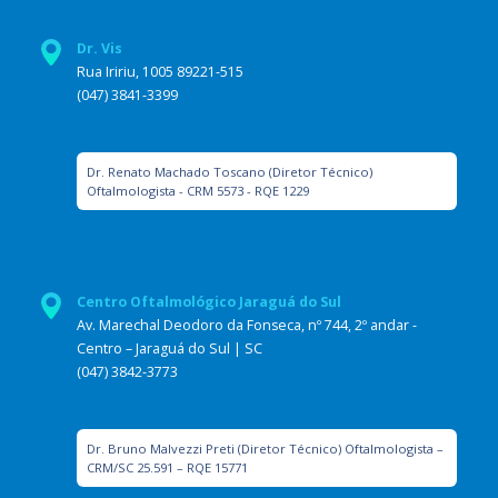
Dr. Vis
Rua Iririu, 1005 89221-515
(047) 3841-3399
Dr. Renato Machado Toscano (Diretor Técnico)
Oftalmologista - CRM 5573 - RQE 1229
Centro Oftalmológico Jaraguá do Sul
Av. Marechal Deodoro da Fonseca, nº 744, 2º andar -
Centro – Jaraguá do Sul | SC
(047) 3842-3773
Dr. Bruno Malvezzi Preti (Diretor Técnico) Oftalmologista –
CRM/SC 25.591 – RQE 15771