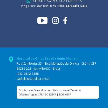
CLIQUE E AGENDE SUA CONSULTA
(seg a sex) das 08h00 às 18h00
(47) 3481-5333
Hospital de Olhos Sadalla Amin Ghanem
Rua Camboriú, 35 – Eixo Marquês de Olinda – Glória CEP
89216-222 – Joinville/SC – Brasil
(047) 3842-3388
sadalla@sadalla.com.br
Dr. Ramon Coral Ghanem Responsável Técnico -
Oftalmologias CRM-SC 12887 | RQE 6307