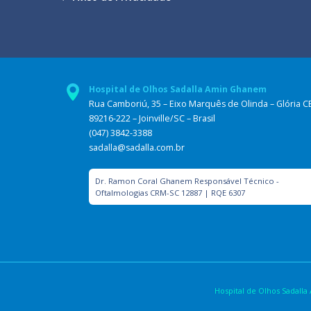
Hospital de Olhos Sadalla Amin Ghanem
Rua Camboriú, 35 – Eixo Marquês de Olinda – Glória C
89216-222 – Joinville/SC – Brasil
(047) 3842-3388
sadalla@sadalla.com.br
Dr. Ramon Coral Ghanem Responsável Técnico -
Oftalmologias CRM-SC 12887 | RQE 6307
Hospital de Olhos Sadal