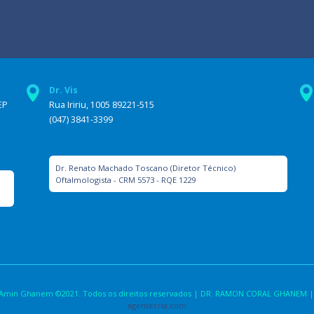
Dr. Vis
EP
Rua Iririu, 1005 89221-515
(047) 3841-3399
Dr. Renato Machado Toscano (Diretor Técnico)
Oftalmologista - CRM 5573 - RQE 1229
la Amin Ghanem ©2021. Todos os direitos reservados | DR. RAMON CORAL GHANEM |
agentecria.com