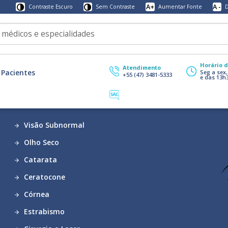
A+
A -
Contraste Escuro
Sem Contraste
Aumentar Fonte
D
Horário 
Atendimento
Pacientes
Seg a sex
+55 (47) 3481-5333
e das 13h
Visão Subnormal
Olho Seco
Catarata
Ceratocone
Córnea
Estrabismo