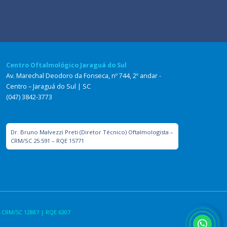
Centro Oftalmológico Jaraguá do Sul
Av. Marechal Deodoro da Fonseca, nº 744, 2º andar -
Centro – Jaraguá do Sul | SC
(047) 3842-3773
Dr. Bruno Malvezzi Preti (Diretor Técnico) Oftalmologista –
CRM/SC 25.591 – RQE 15771
 CRM/SC 12887 | RQE 6307