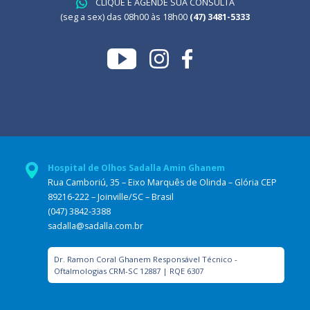
CLIQUE E AGENDE SUA CONSULTA
(seg a sex) das 08h00 às 18h00
(47) 3481-5333
Hospital de Olhos Sadalla Amin Ghanem
Rua Camboriú, 35 – Eixo Marquês de Olinda – Glória CEP
89216-222 – Joinville/SC – Brasil
(047) 3842-3388
sadalla@sadalla.com.br
Dr. Ramon Coral Ghanem Responsável Técnico -
Oftalmologias CRM-SC 12887 | RQE 6307