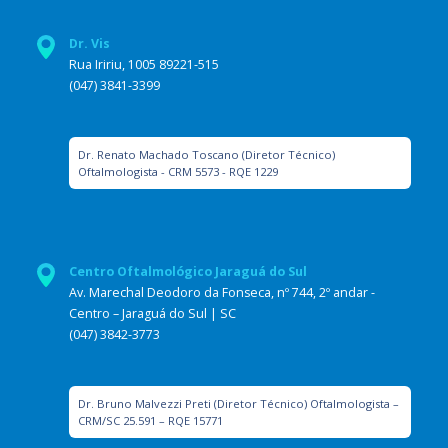
Dr. Vis
Rua Iririu, 1005 89221-515
(047) 3841-3399
Dr. Renato Machado Toscano (Diretor Técnico)
Oftalmologista - CRM 5573 - RQE 1229
Centro Oftalmológico Jaraguá do Sul
Av. Marechal Deodoro da Fonseca, nº 744, 2º andar -
Centro – Jaraguá do Sul | SC
(047) 3842-3773
Dr. Bruno Malvezzi Preti (Diretor Técnico) Oftalmologista –
CRM/SC 25.591 – RQE 15771