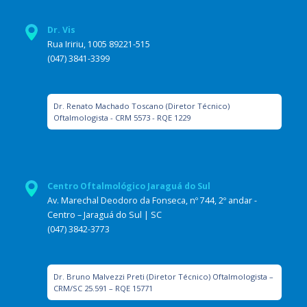
Dr. Vis
Rua Iririu, 1005 89221-515
(047) 3841-3399
Dr. Renato Machado Toscano (Diretor Técnico)
Oftalmologista - CRM 5573 - RQE 1229
Centro Oftalmológico Jaraguá do Sul
Av. Marechal Deodoro da Fonseca, nº 744, 2º andar -
Centro – Jaraguá do Sul | SC
(047) 3842-3773
Dr. Bruno Malvezzi Preti (Diretor Técnico) Oftalmologista –
CRM/SC 25.591 – RQE 15771