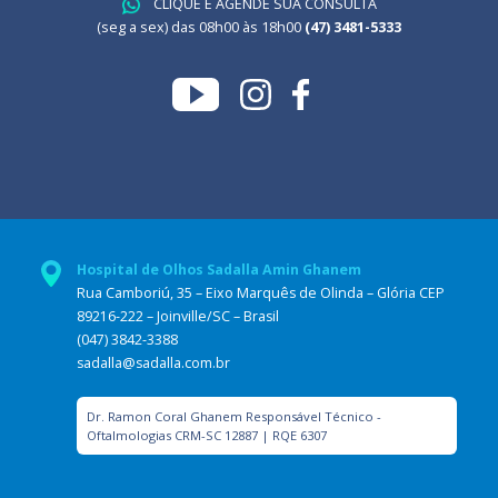
CLIQUE E AGENDE SUA CONSULTA
(seg a sex) das 08h00 às 18h00
(47) 3481-5333
Hospital de Olhos Sadalla Amin Ghanem
Rua Camboriú, 35 – Eixo Marquês de Olinda – Glória CEP
89216-222 – Joinville/SC – Brasil
(047) 3842-3388
sadalla@sadalla.com.br
Dr. Ramon Coral Ghanem Responsável Técnico -
Oftalmologias CRM-SC 12887 | RQE 6307