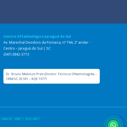
Centro Oftalmológico Jaraguá do Sul
Av. Marechal Deodoro da Fonseca, nº 744, 2º andar -
Centro – Jaraguá do Sul | SC
(047) 3842-3773
Dr. Bruno Malvezzi Preti (Diretor Técnico) Oftalmologista –
CRM/SC 25.591 – RQE 15771
 CRM/SC 12887 | RQE 6307