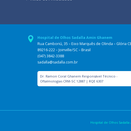
Hospital de Olhos Sadalla Amin Ghanem
Rua Camboriú, 35 – Eixo Marquês de Olinda – Glória C
89216-222 – Joinville/SC – Brasil
(047) 3842-3388
sadalla@sadalla.com.br
Dr. Ramon Coral Ghanem Responsável Técnico -
Oftalmologias CRM-SC 12887 | RQE 6307
Hospital de Olhos Sadal