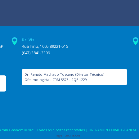
Dr. Vis
EP
Rua Iririu, 1005 89221-515
(047) 3841-3399
Dr. Renato Machado Toscano (Diretor Técnico)
Oftalmologista - CRM 5573 - RQE 1229
la Amin Ghanem ©2021. Todos os direitos reservados | DR. RAMON CORAL GHANEM |
agentecria.com