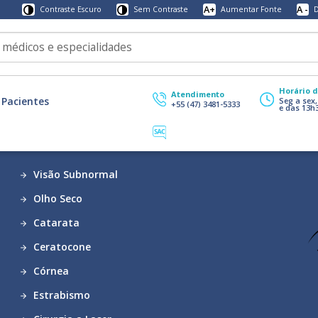
A+
A -
Contraste Escuro
Sem Contraste
Aumentar Fonte
D
Horário 
Atendimento
Pacientes
Seg a sex
+55 (47) 3481-5333
e das 13h
Visão Subnormal
Olho Seco
Catarata
Ceratocone
Córnea
Estrabismo