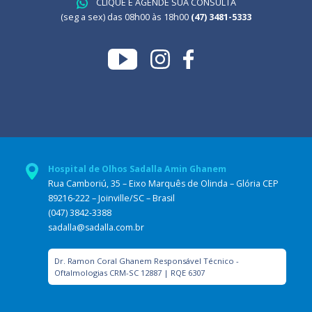
CLIQUE E AGENDE SUA CONSULTA
(seg a sex) das 08h00 às 18h00
(47) 3481-5333
Hospital de Olhos Sadalla Amin Ghanem
Rua Camboriú, 35 – Eixo Marquês de Olinda – Glória CEP
89216-222 – Joinville/SC – Brasil
(047) 3842-3388
sadalla@sadalla.com.br
Dr. Ramon Coral Ghanem Responsável Técnico -
Oftalmologias CRM-SC 12887 | RQE 6307