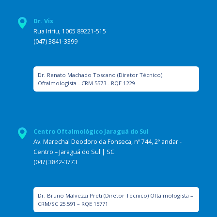
Dr. Vis
Rua Iririu, 1005 89221-515
(047) 3841-3399
Dr. Renato Machado Toscano (Diretor Técnico)
Oftalmologista - CRM 5573 - RQE 1229
Centro Oftalmológico Jaraguá do Sul
Av. Marechal Deodoro da Fonseca, nº 744, 2º andar -
Centro – Jaraguá do Sul | SC
(047) 3842-3773
Dr. Bruno Malvezzi Preti (Diretor Técnico) Oftalmologista –
CRM/SC 25.591 – RQE 15771