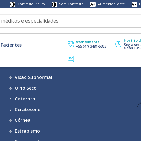
A+
A -
Contraste Escuro
Sem Contraste
Aumentar Fonte
D
Horário 
Atendimento
Pacientes
Seg a sex
+55 (47) 3481-5333
e das 13h
Visão Subnormal
Olho Seco
Catarata
Ceratocone
Córnea
Estrabismo