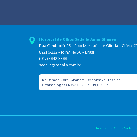
Hospital de Olhos Sadalla Amin Ghanem
Rua Camboriú, 35 – Eixo Marquês de Olinda – Glória C
89216-222 – Joinville/SC – Brasil
(047) 3842-3388
sadalla@sadalla.com.br
Dr. Ramon Coral Ghanem Responsável Técnico -
Oftalmologias CRM-SC 12887 | RQE 6307
Hospital de Olhos Sadal