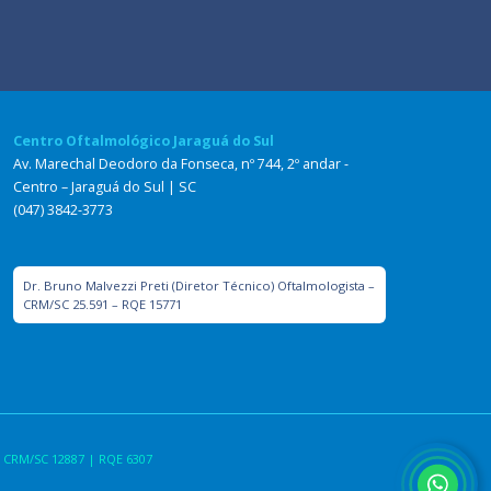
Centro Oftalmológico Jaraguá do Sul
Av. Marechal Deodoro da Fonseca, nº 744, 2º andar -
Centro – Jaraguá do Sul | SC
(047) 3842-3773
Dr. Bruno Malvezzi Preti (Diretor Técnico) Oftalmologista –
CRM/SC 25.591 – RQE 15771
 CRM/SC 12887 | RQE 6307