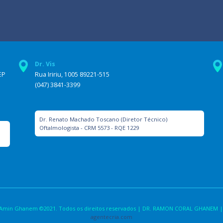
Dr. Vis
EP
Rua Iririu, 1005 89221-515
(047) 3841-3399
Dr. Renato Machado Toscano (Diretor Técnico)
Oftalmologista - CRM 5573 - RQE 1229
la Amin Ghanem ©2021. Todos os direitos reservados | DR. RAMON CORAL GHANEM |
agentecria.com