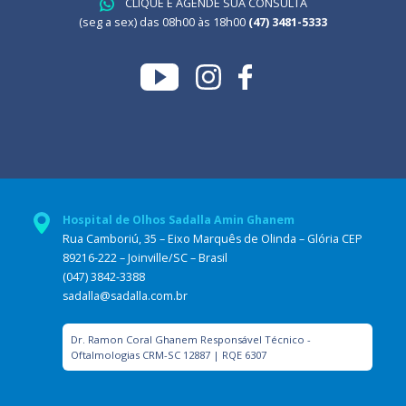
CLIQUE E AGENDE SUA CONSULTA
(seg a sex) das 08h00 às 18h00
(47) 3481-5333
Hospital de Olhos Sadalla Amin Ghanem
Rua Camboriú, 35 – Eixo Marquês de Olinda – Glória CEP
89216-222 – Joinville/SC – Brasil
(047) 3842-3388
sadalla@sadalla.com.br
Dr. Ramon Coral Ghanem Responsável Técnico -
Oftalmologias CRM-SC 12887 | RQE 6307