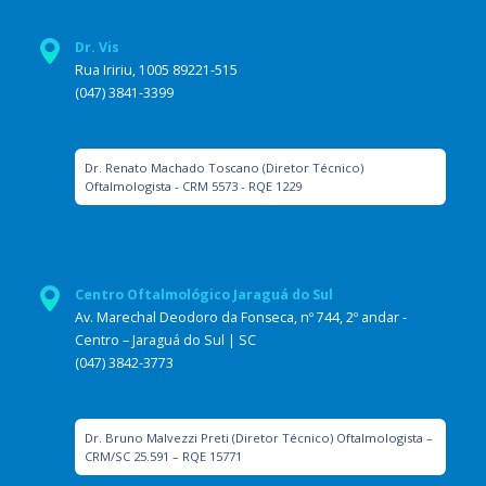
Dr. Vis
Rua Iririu, 1005 89221-515
(047) 3841-3399
Dr. Renato Machado Toscano (Diretor Técnico)
Oftalmologista - CRM 5573 - RQE 1229
Centro Oftalmológico Jaraguá do Sul
Av. Marechal Deodoro da Fonseca, nº 744, 2º andar -
Centro – Jaraguá do Sul | SC
(047) 3842-3773
Dr. Bruno Malvezzi Preti (Diretor Técnico) Oftalmologista –
CRM/SC 25.591 – RQE 15771