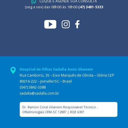
CLIQUE E AGENDE SUA CONSULTA
(seg a sex) das 08h00 às 18h00
(47) 3481-5333
Hospital de Olhos Sadalla Amin Ghanem
Rua Camboriú, 35 – Eixo Marquês de Olinda – Glória CEP
89216-222 – Joinville/SC – Brasil
(047) 3842-3388
sadalla@sadalla.com.br
Dr. Ramon Coral Ghanem Responsável Técnico -
Oftalmologias CRM-SC 12887 | RQE 6307