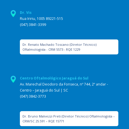
Dr. Vis
Rua Iririu, 1005 89221-515
(047) 3841-3399
Dr. Renato Machado Toscano (Diretor Técnico)
Oftalmologista - CRM 5573 - RQE 1229
Centro Oftalmológico Jaraguá do Sul
Av. Marechal Deodoro da Fonseca, nº 744, 2º andar -
Centro – Jaraguá do Sul | SC
(047) 3842-3773
Dr. Bruno Malvezzi Preti (Diretor Técnico) Oftalmologista –
CRM/SC 25.591 – RQE 15771