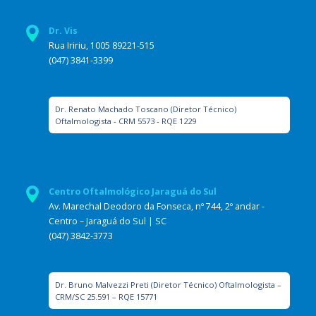
Dr. Vis
Rua Iririu, 1005 89221-515
(047) 3841-3399
Dr. Renato Machado Toscano (Diretor Técnico)
Oftalmologista - CRM 5573 - RQE 1229
Centro Oftalmológico Jaraguá do Sul
Av. Marechal Deodoro da Fonseca, nº 744, 2º andar -
Centro – Jaraguá do Sul | SC
(047) 3842-3773
Dr. Bruno Malvezzi Preti (Diretor Técnico) Oftalmologista –
CRM/SC 25.591 – RQE 15771