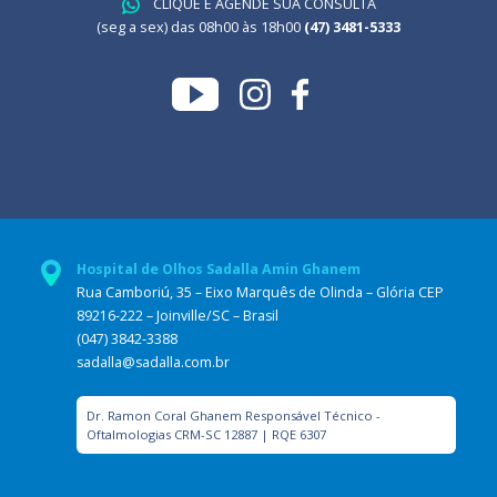
CLIQUE E AGENDE SUA CONSULTA
(seg a sex) das 08h00 às 18h00
(47) 3481-5333
Hospital de Olhos Sadalla Amin Ghanem
Rua Camboriú, 35 – Eixo Marquês de Olinda – Glória CEP
89216-222 – Joinville/SC – Brasil
(047) 3842-3388
sadalla@sadalla.com.br
Dr. Ramon Coral Ghanem Responsável Técnico -
Oftalmologias CRM-SC 12887 | RQE 6307