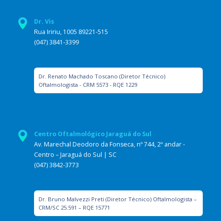
Dr. Vis
Rua Iririu, 1005 89221-515
(047) 3841-3399
Dr. Renato Machado Toscano (Diretor Técnico)
Oftalmologista - CRM 5573 - RQE 1229
Centro Oftalmológico Jaraguá do Sul
Av. Marechal Deodoro da Fonseca, nº 744, 2º andar -
Centro – Jaraguá do Sul | SC
(047) 3842-3773
Dr. Bruno Malvezzi Preti (Diretor Técnico) Oftalmologista –
CRM/SC 25.591 – RQE 15771