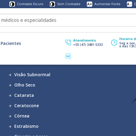
A+
A -
Contraste Escuro
Sem Contraste
Aumentar Fonte
D
Horário 
Atendimento
Pacientes
Seg a sex
+55 (47) 3481-5333
e das 13h
Visão Subnormal
Olho Seco
Catarata
Ceratocone
Córnea
Estrabismo