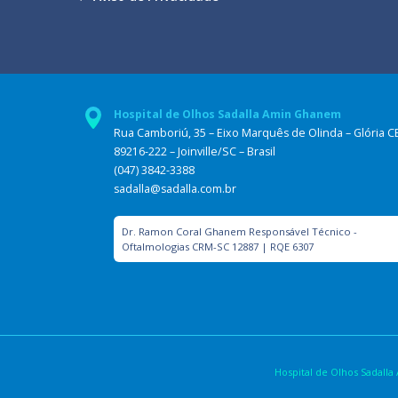
Hospital de Olhos Sadalla Amin Ghanem
Rua Camboriú, 35 – Eixo Marquês de Olinda – Glória C
89216-222 – Joinville/SC – Brasil
(047) 3842-3388
sadalla@sadalla.com.br
Dr. Ramon Coral Ghanem Responsável Técnico -
Oftalmologias CRM-SC 12887 | RQE 6307
Hospital de Olhos Sadal