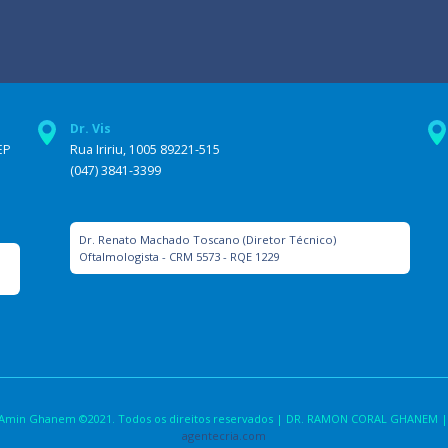
Dr. Vis
EP
Rua Iririu, 1005 89221-515
(047) 3841-3399
Dr. Renato Machado Toscano (Diretor Técnico)
Oftalmologista - CRM 5573 - RQE 1229
la Amin Ghanem ©2021. Todos os direitos reservados | DR. RAMON CORAL GHANEM |
agentecria.com