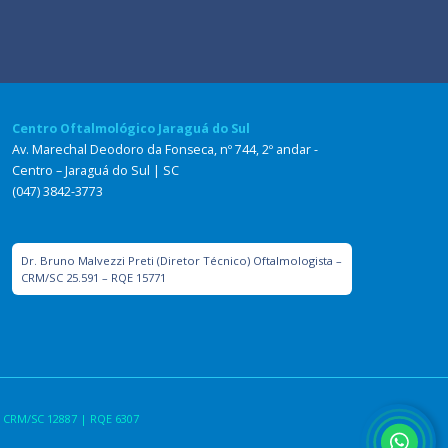
Centro Oftalmológico Jaraguá do Sul
Av. Marechal Deodoro da Fonseca, nº 744, 2º andar -
Centro – Jaraguá do Sul | SC
(047) 3842-3773
Dr. Bruno Malvezzi Preti (Diretor Técnico) Oftalmologista –
CRM/SC 25.591 – RQE 15771
 CRM/SC 12887 | RQE 6307