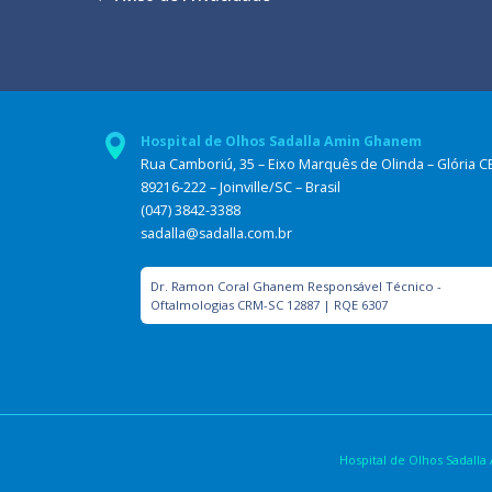
Hospital de Olhos Sadalla Amin Ghanem
Rua Camboriú, 35 – Eixo Marquês de Olinda – Glória C
89216-222 – Joinville/SC – Brasil
(047) 3842-3388
sadalla@sadalla.com.br
Dr. Ramon Coral Ghanem Responsável Técnico -
Oftalmologias CRM-SC 12887 | RQE 6307
Hospital de Olhos Sadal