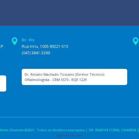
Dr. Vis
EP
Rua Iririu, 1005 89221-515
(047) 3841-3399
Dr. Renato Machado Toscano (Diretor Técnico)
Oftalmologista - CRM 5573 - RQE 1229
la Amin Ghanem ©2021. Todos os direitos reservados | DR. RAMON CORAL GHANEM |
agentecria.com