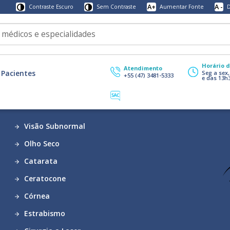
A+
A -
Contraste Escuro
Sem Contraste
Aumentar Fonte
D
Horário 
Atendimento
Pacientes
Seg a sex
+55 (47) 3481-5333
e das 13h
Visão Subnormal
Olho Seco
Catarata
Ceratocone
Córnea
Estrabismo