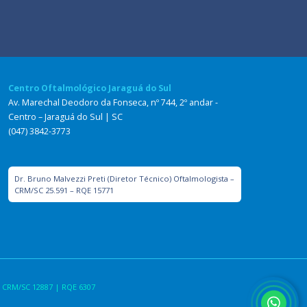
Centro Oftalmológico Jaraguá do Sul
Av. Marechal Deodoro da Fonseca, nº 744, 2º andar -
Centro – Jaraguá do Sul | SC
(047) 3842-3773
Dr. Bruno Malvezzi Preti (Diretor Técnico) Oftalmologista –
CRM/SC 25.591 – RQE 15771
 CRM/SC 12887 | RQE 6307