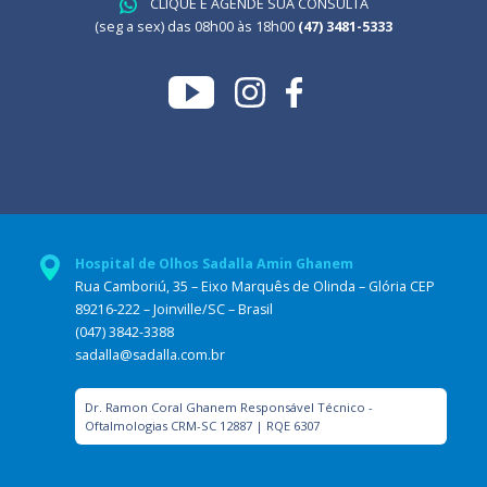
CLIQUE E AGENDE SUA CONSULTA
(seg a sex) das 08h00 às 18h00
(47) 3481-5333
Hospital de Olhos Sadalla Amin Ghanem
Rua Camboriú, 35 – Eixo Marquês de Olinda – Glória CEP
89216-222 – Joinville/SC – Brasil
(047) 3842-3388
sadalla@sadalla.com.br
Dr. Ramon Coral Ghanem Responsável Técnico -
Oftalmologias CRM-SC 12887 | RQE 6307