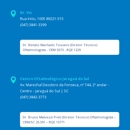
Dr. Vis
Rua Iririu, 1005 89221-515
(047) 3841-3399
Dr. Renato Machado Toscano (Diretor Técnico)
Oftalmologista - CRM 5573 - RQE 1229
Centro Oftalmológico Jaraguá do Sul
Av. Marechal Deodoro da Fonseca, nº 744, 2º andar -
Centro – Jaraguá do Sul | SC
(047) 3842-3773
Dr. Bruno Malvezzi Preti (Diretor Técnico) Oftalmologista –
CRM/SC 25.591 – RQE 15771