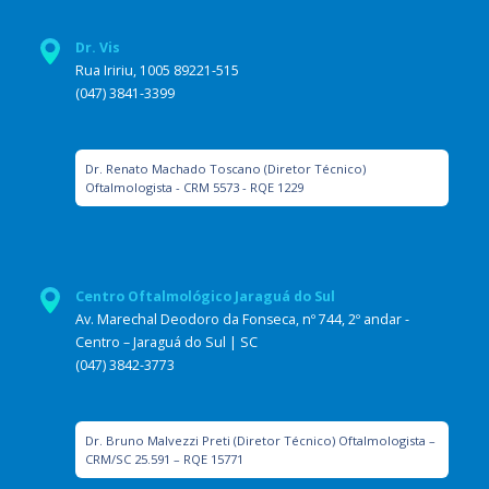
Dr. Vis
Rua Iririu, 1005 89221-515
(047) 3841-3399
Dr. Renato Machado Toscano (Diretor Técnico)
Oftalmologista - CRM 5573 - RQE 1229
Centro Oftalmológico Jaraguá do Sul
Av. Marechal Deodoro da Fonseca, nº 744, 2º andar -
Centro – Jaraguá do Sul | SC
(047) 3842-3773
Dr. Bruno Malvezzi Preti (Diretor Técnico) Oftalmologista –
CRM/SC 25.591 – RQE 15771