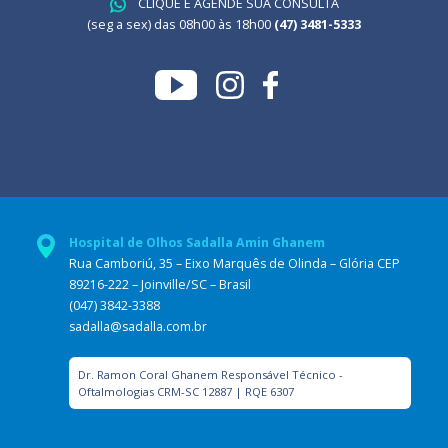
CLIQUE E AGENDE SUA CONSULTA
(seg a sex) das 08h00 às 18h00
(47) 3481-5333
Hospital de Olhos Sadalla Amin Ghanem
Rua Camboriú, 35 – Eixo Marquês de Olinda – Glória CEP
89216-222 – Joinville/SC – Brasil
(047) 3842-3388
sadalla@sadalla.com.br
Dr. Ramon Coral Ghanem Responsável Técnico -
Oftalmologias CRM-SC 12887 | RQE 6307