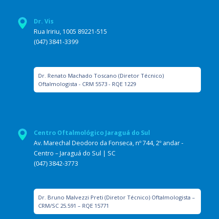
Dr. Vis
Rua Iririu, 1005 89221-515
(047) 3841-3399
Dr. Renato Machado Toscano (Diretor Técnico)
Oftalmologista - CRM 5573 - RQE 1229
Centro Oftalmológico Jaraguá do Sul
Av. Marechal Deodoro da Fonseca, nº 744, 2º andar -
Centro – Jaraguá do Sul | SC
(047) 3842-3773
Dr. Bruno Malvezzi Preti (Diretor Técnico) Oftalmologista –
CRM/SC 25.591 – RQE 15771