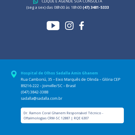
CLIQUE E AGENDE SUA CONSULTA
(seg a sex) das 08h00 às 18h00
(47) 3481-5333
Hospital de Olhos Sadalla Amin Ghanem
Rua Camboriú, 35 – Eixo Marquês de Olinda – Glória CEP
89216-222 – Joinville/SC – Brasil
(047) 3842-3388
sadalla@sadalla.com.br
Dr. Ramon Coral Ghanem Responsável Técnico -
Oftalmologias CRM-SC 12887 | RQE 6307