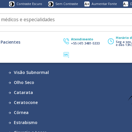
A+
A -
Contraste Escuro
Sem Contraste
Aumentar Fonte
D
Horário 
Atendimento
Pacientes
Seg a sex
+55 (47) 3481-5333
e das 13h
Visão Subnormal
Olho Seco
Catarata
Ceratocone
Córnea
Estrabismo