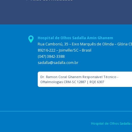
Hospital de Olhos Sadalla Amin Ghanem
Rua Camboriú, 35 – Eixo Marquês de Olinda – Glória C
89216-222 – Joinville/SC – Brasil
(047) 3842-3388
sadalla@sadalla.com.br
Dr. Ramon Coral Ghanem Responsável Técnico -
Oftalmologias CRM-SC 12887 | RQE 6307
Hospital de Olhos Sadal