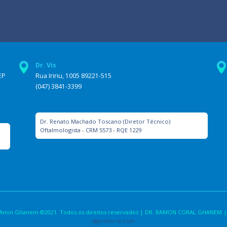
Dr. Vis
EP
Rua Iririu, 1005 89221-515
(047) 3841-3399
Dr. Renato Machado Toscano (Diretor Técnico)
Oftalmologista - CRM 5573 - RQE 1229
la Amin Ghanem ©2021. Todos os direitos reservados | DR. RAMON CORAL GHANEM |
agentecria.com