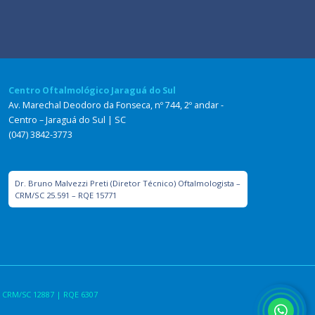
Centro Oftalmológico Jaraguá do Sul
Av. Marechal Deodoro da Fonseca, nº 744, 2º andar -
Centro – Jaraguá do Sul | SC
(047) 3842-3773
Dr. Bruno Malvezzi Preti (Diretor Técnico) Oftalmologista –
CRM/SC 25.591 – RQE 15771
 CRM/SC 12887 | RQE 6307