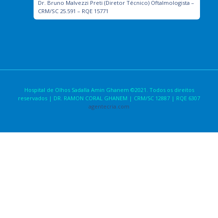
Dr. Bruno Malvezzi Preti (Diretor Técnico) Oftalmologista –
CRM/SC 25.591 – RQE 15771
Hospital de Olhos Sadalla Amin Ghanem ©2021. Todos os direitos
reservados | DR. RAMON CORAL GHANEM | CRM/SC 12887 | RQE 6307
agentecria.com