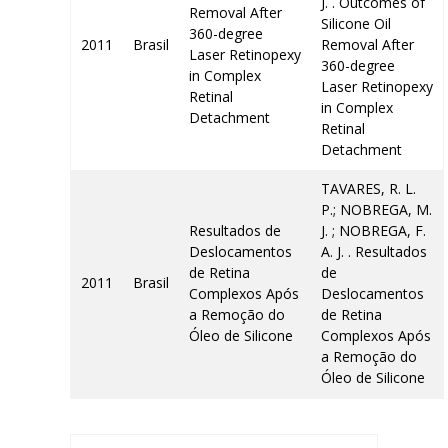
J. . Outcomes of
Removal After
Silicone Oil
360-degree
2011
Brasil
Removal After
Laser Retinopexy
360-degree
in Complex
Laser Retinopexy
Retinal
in Complex
Detachment
Retinal
Detachment
TAVARES, R. L.
P.; NOBREGA, M.
Resultados de
J. ; NOBREGA, F.
Deslocamentos
A. J. . Resultados
de Retina
de
2011
Brasil
Complexos Após
Deslocamentos
a Remoção do
de Retina
Óleo de Silicone
Complexos Após
a Remoção do
Óleo de Silicone