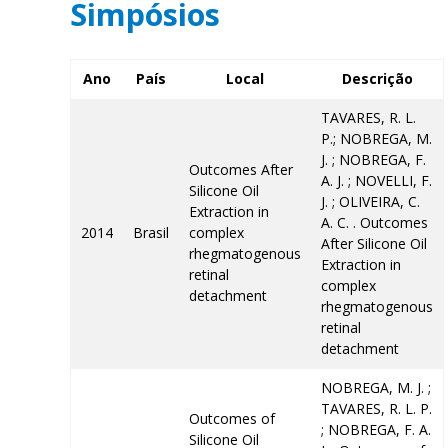
Simpósios
Ano
País
Local
Descrição
TAVARES, R. L.
P.; NOBREGA, M.
J. ; NOBREGA, F.
Outcomes After
A. J. ; NOVELLI, F.
Silicone Oil
J. ; OLIVEIRA, C.
Extraction in
A. C. . Outcomes
2014
Brasil
complex
After Silicone Oil
rhegmatogenous
Extraction in
retinal
complex
detachment
rhegmatogenous
retinal
detachment
NOBREGA, M. J. ;
TAVARES, R. L. P.
Outcomes of
; NOBREGA, F. A.
Silicone Oil