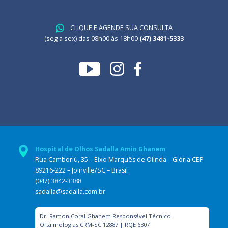
CLIQUE E AGENDE SUA CONSULTA
(seg a sex) das 08h00 às 18h00
(47) 3481-5333
Hospital de Olhos Sadalla Amin Ghanem
Rua Camboriú, 35 – Eixo Marquês de Olinda – Glória CEP
89216-222 – Joinville/SC – Brasil
(047) 3842-3388
sadalla@sadalla.com.br
Dr. Ramon Coral Ghanem Responsável Técnico -
Oftalmologias CRM-SC 12887 | RQE 6307