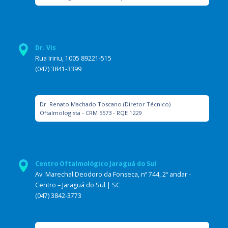
Dr. Vis
Rua Iririu, 1005 89221-515
(047) 3841-3399
Dr. Renato Machado Toscano (Diretor Técnico)
Oftalmologista - CRM 5573 - RQE 1229
Centro Oftalmológico Jaraguá do Sul
Av. Marechal Deodoro da Fonseca, nº 744, 2º andar -
Centro – Jaraguá do Sul | SC
(047) 3842-3773