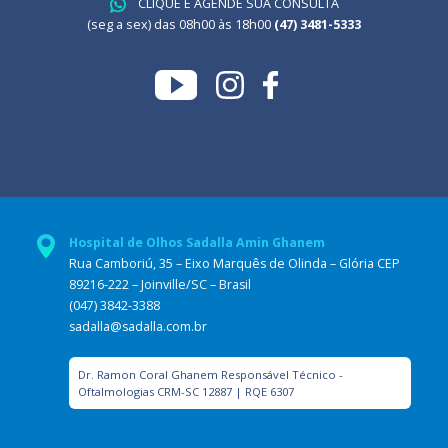
CLIQUE E AGENDE SUA CONSULTA
(seg a sex) das 08h00 às 18h00
(47) 3481-5333
Hospital de Olhos Sadalla Amin Ghanem
Rua Camboriú, 35 – Eixo Marquês de Olinda – Glória CEP
89216-222 – Joinville/SC – Brasil
(047) 3842-3388
sadalla@sadalla.com.br
Dr. Ramon Coral Ghanem Responsável Técnico -
Oftalmologias CRM-SC 12887 | RQE 6307