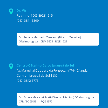
Dr. Vis
Rua Iririu, 1005 89221-515
(047) 3841-3399
Dr. Renato Machado Toscano (Diretor Técnico)
Oftalmologista - CRM 5573 - RQE 1229
Centro Oftalmológico Jaraguá do Sul
Av. Marechal Deodoro da Fonseca, nº 744, 2º andar -
Centro – Jaraguá do Sul | SC
(047) 3842-3773
Dr. Bruno Malvezzi Preti (Diretor Técnico) Oftalmologista –
CRM/SC 25.591 – RQE 15771