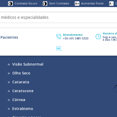
A+
A -
Contraste Escuro
Sem Contraste
Aumentar Fonte
D
Horário 
Atendimento
Pacientes
Seg a sex
+55 (47) 3481-5333
e das 13h
Visão Subnormal
Olho Seco
Catarata
Ceratocone
Córnea
Estrabismo