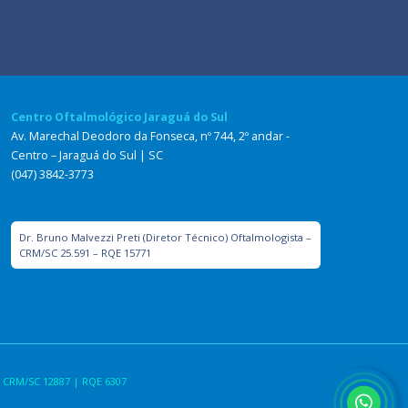
Centro Oftalmológico Jaraguá do Sul
Av. Marechal Deodoro da Fonseca, nº 744, 2º andar -
Centro – Jaraguá do Sul | SC
(047) 3842-3773
Dr. Bruno Malvezzi Preti (Diretor Técnico) Oftalmologista –
CRM/SC 25.591 – RQE 15771
 CRM/SC 12887 | RQE 6307