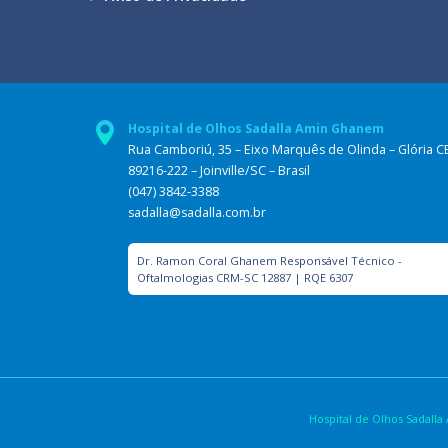
Hospital de Olhos Sadalla Amin Ghanem
Rua Camboriú, 35 – Eixo Marquês de Olinda – Glória C
89216-222 – Joinville/SC – Brasil
(047) 3842-3388
sadalla@sadalla.com.br
Dr. Ramon Coral Ghanem Responsável Técnico -
Oftalmologias CRM-SC 12887 | RQE 6307
Hospital de Olhos Sadal