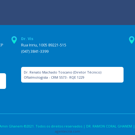
Dr. Vis
EP
Rua Iririu, 1005 89221-515
(047) 3841-3399
Dr. Renato Machado Toscano (Diretor Técnico)
Oftalmologista - CRM 5573 - RQE 1229
la Amin Ghanem ©2021. Todos os direitos reservados | DR. RAMON CORAL GHANEM |
agentecria.com