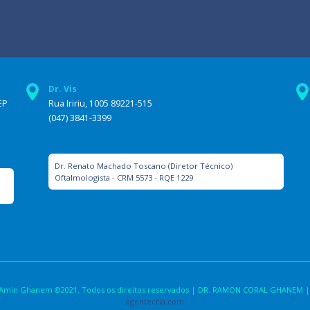
Dr. Vis
EP
Rua Iririu, 1005 89221-515
(047) 3841-3399
Dr. Renato Machado Toscano (Diretor Técnico)
Oftalmologista - CRM 5573 - RQE 1229
la Amin Ghanem ©2021. Todos os direitos reservados | DR. RAMON CORAL GHANEM |
agentecria.com