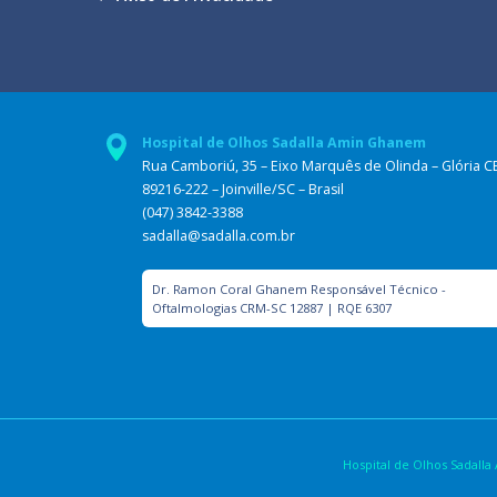
Hospital de Olhos Sadalla Amin Ghanem
Rua Camboriú, 35 – Eixo Marquês de Olinda – Glória C
89216-222 – Joinville/SC – Brasil
(047) 3842-3388
sadalla@sadalla.com.br
Dr. Ramon Coral Ghanem Responsável Técnico -
Oftalmologias CRM-SC 12887 | RQE 6307
Hospital de Olhos Sadal