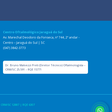
Centro Oftalmológico Jaraguá do Sul
Av. Marechal Deodoro da Fonseca, nº 744, 2º andar -
Centro – Jaraguá do Sul | SC
(047) 3842-3773
Dr. Bruno Malvezzi Preti (Diretor Técnico) Oftalmologista –
CRM/SC 25.591 – RQE 15771
 CRM/SC 12887 | RQE 6307