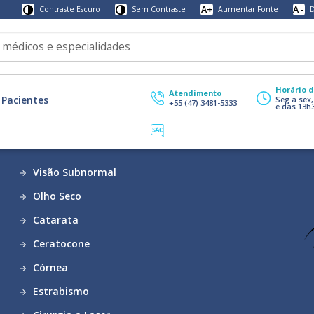
A+
A -
Contraste Escuro
Sem Contraste
Aumentar Fonte
D
Horário 
Atendimento
Pacientes
Seg a sex
+55 (47) 3481-5333
e das 13h
Visão Subnormal
Olho Seco
Catarata
Ceratocone
Córnea
Estrabismo