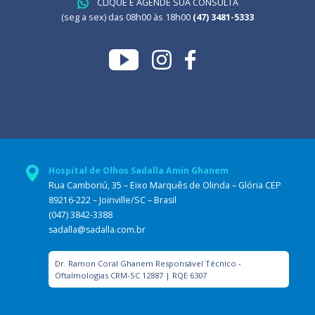
CLIQUE E AGENDE SUA CONSULTA
(seg a sex) das 08h00 às 18h00
(47) 3481-5333
Hospital de Olhos Sadalla Amin Ghanem
Rua Camboriú, 35 – Eixo Marquês de Olinda – Glória CEP
89216-222 – Joinville/SC – Brasil
(047) 3842-3388
sadalla@sadalla.com.br
Dr. Ramon Coral Ghanem Responsável Técnico -
Oftalmologias CRM-SC 12887 | RQE 6307