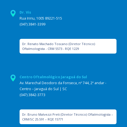
Dr. Vis
Rua Iririu, 1005 89221-515
(047) 3841-3399
Dr. Renato Machado Toscano (Diretor Técnico)
Oftalmologista - CRM 5573 - RQE 1229
Centro Oftalmológico Jaraguá do Sul
Av. Marechal Deodoro da Fonseca, nº 744, 2º andar -
Centro – Jaraguá do Sul | SC
(047) 3842-3773
Dr. Bruno Malvezzi Preti (Diretor Técnico) Oftalmologista –
CRM/SC 25.591 – RQE 15771