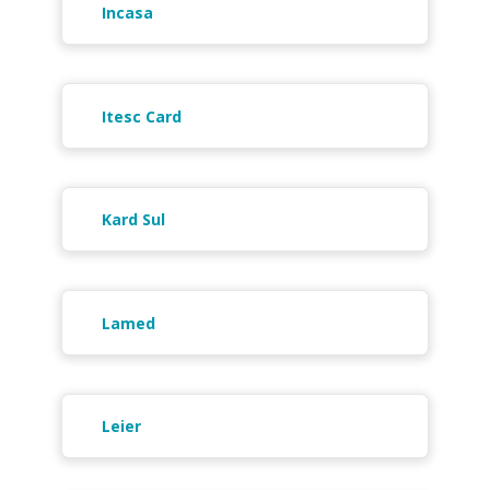
Incasa
Itesc Card
Kard Sul
Lamed
Leier